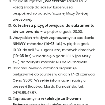
Grupa liturgiczna
„Wieczernik”
zaprasza w
każdą środę do sali św. Eugeniusza
bezpośrednio po zakończonej Mszy Świętej
wieczornej.
Katecheza przygotowująca do sakramentu
bierzmowania
– w piątek o godz. 20.00.
Wszystkich młodych zapraszamy na spotkania
NINIWY
: młodzież (
14-18 lat
) w piątki o godz.
19.30. do sali św. Eugeniusza, młodych dorosłych
(
19-35 lat
) w niedzielę o godz. 18.15 (po Mszy
św.) do zakrystii kościoła ND de la Chapelle.
Bractwo Żywego Różańca organizuje
pielgrzymkę do Lourdes w dniach 17-21 czerwca.
Cena 350€. Wszelkie informacje i zapisy u
prezeski Bractwa: Maryla Kamasińska tel.
0476.69.47.67.
Zapraszamy na
rekolekcje ze Słowem
Bożym
w rytmie
lectio divina
przeżywane w