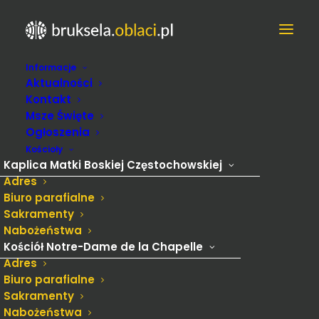
Informacje
Ogłoszenia kościół Notre-
Aktualności
Dame de la Chapelle, kościół
Kontakt
Msze Święte
św. Józefa i kaplica Matki
Ogłoszenia
Boskiej Częstochowskiej
Kościoły
Kaplica Matki Boskiej Częstochowskiej
Adres
Biuro parafialne
Sakramenty
Nabożeństwa
Kościół Notre-Dame de la Chapelle
Adres
Biuro parafialne
Sakramenty
Nabożeństwa