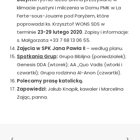
klimacie pustyni i milczenia w Domu PMK w La
Ferte-sous-Jouarre pod Paryżem, które
poprowadzi ks. Krzysztof WONS SDS w
terminie
23-29 lutego 2020
. Zapisy i informacje:
s. Małgorzata +33 7 68 13 06 55.
Zajęcia w
SPK Jana Pawła II
– według planu.
Spotkania Grup
:
Grupa Biblijna (poniedziałek);
Genesis DDA (wtorek); AA „Quo Vadis (wtorki i
czwartki); Grupa rodzinna Al-Anon (czwartki).
Polecamy prasę katolicką.
Zapowiedzi:
Jakub Knapik, kawaler i Marcelina
Zając, panna.