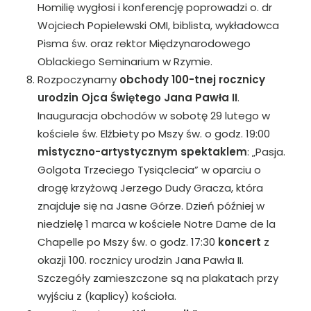
Homilię wygłosi i konferencję poprowadzi o. dr
Wojciech Popielewski OMI, biblista, wykładowca
Pisma św. oraz rektor Międzynarodowego
Oblackiego Seminarium w Rzymie.
Rozpoczynamy
obchody 100-tnej rocznicy
urodzin Ojca Świętego Jana Pawła II
.
Inauguracja obchodów w sobotę 29 lutego w
kościele św. Elżbiety po Mszy św. o godz. 19:00
mistyczno-artystycznym spektaklem
: „Pasja.
Golgota Trzeciego Tysiąclecia” w oparciu o
drogę krzyżową Jerzego Dudy Gracza, która
znajduje się na Jasne Górze. Dzień później w
niedzielę 1 marca w kościele Notre Dame de la
Chapelle po Mszy św. o godz. 17:30
koncert
z
okazji 100. rocznicy urodzin Jana Pawła II.
Szczegóły zamieszczone są na plakatach przy
wyjściu z (kaplicy) kościoła.