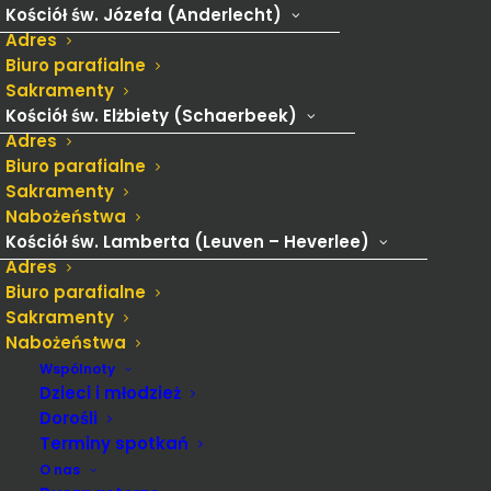
Kościół św. Józefa (Anderlecht)
Adres
Biuro parafialne
Sakramenty
Środa 10.11.2021 godz. 19.00
Kościół św. Elżbiety (Schaerbeek)
Adres
Za śp. Eugeniusza Kosakowskiego.
Biuro parafialne
Za śp. Mariolę Organek.
Sakramenty
Nabożeństwa
Kościół św. Lamberta (Leuven – Heverlee)
Adres
Czwartek 11.11.2021
Biuro parafialne
Sakramenty
17.00 – W intencji Ojczyzny.
Nabożeństwa
19.00 – 1. Za śp. tatę Kazimierza Stankiewicza w 1
Wspólnoty
Dzieci i młodzież
rocznicę śmierci.
Dorośli
W 18 rocznicę Krzysztofa o zdrowie, Boże
Terminy spotkań
błogosławieństwo i dary Ducha Świętego.
O nas